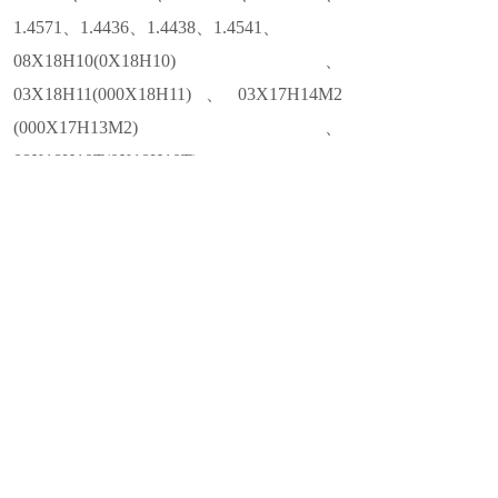
1.4571、1.4436、1.4438、1.4541、
08X18H10(0X18H10)、
03X18H11(000X18H11)、03X17H14M2
(000X17H13M2)、
08X18H10T(0X18H10T)
S32750/F53/SAF2507、S32205/ S31803/F51
上一个：
不锈钢45度弯头
下一个：
不锈钢180°弯头
关注公众号